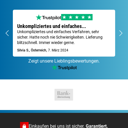
Unkompliziertes und einfaches...
Se
Unkompliziertes und einfaches Verfahren, sehr
Sch
sicher. Hatte noch nie Schwierigkeiten. Lieferung
Za
blitzschnell. Immer wieder gerne.
Dav
Silvia S., Österreich,
7. März 2024
Zeigt unsere Lieblingsbewertungen.
Einkaufen bei uns ist sicher.
Garantiert.