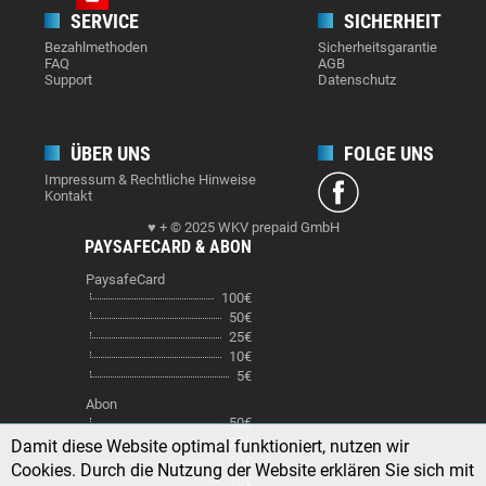
SERVICE
SICHERHEIT
Bezahlmethoden
Sicherheitsgarantie
FAQ
AGB
Support
Datenschutz
ÜBER UNS
FOLGE UNS
Impressum & Rechtliche Hinweise
Kontakt
♥ + © 2025 WKV prepaid GmbH
PAYSAFECARD & ABON
PaysafeCard
100€
50€
25€
10€
5€
Abon
50€
25€
Damit diese Website optimal funktioniert, nutzen wir
20€
Cookies. Durch die Nutzung der Website erklären Sie sich mit
10€