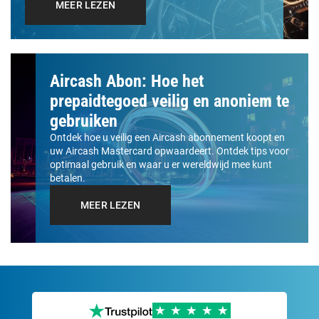
MEER LEZEN
Aircash Abon: Hoe het
prepaidtegoed veilig en anoniem te
gebruiken
Ontdek hoe u veilig een Aircash abonnement koopt en
uw Aircash Mastercard opwaardeert. Ontdek tips voor
optimaal gebruik en waar u er wereldwijd mee kunt
betalen.
MEER LEZEN