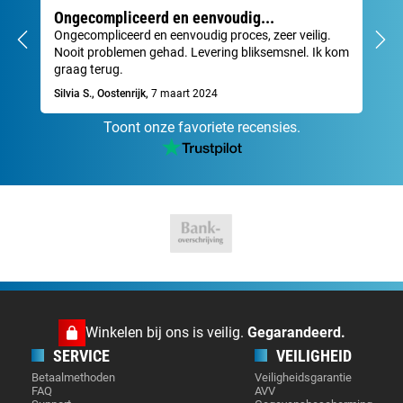
Ongecompliceerd en eenvoudig...
Ze
Ongecompliceerd en eenvoudig proces, zeer veilig.
Sne
Nooit problemen gehad. Levering bliksemsnel. Ik kom
Dav
graag terug.
Silvia S., Oostenrijk,
7 maart 2024
Toont onze favoriete recensies.
Winkelen bij ons is veilig.
Gegarandeerd.
SERVICE
VEILIGHEID
Betaalmethoden
Veiligheidsgarantie
FAQ
AVV