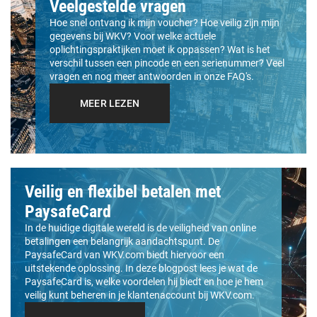
Veelgestelde vragen
Hoe snel ontvang ik mijn voucher? Hoe veilig zijn mijn
gegevens bij WKV? Voor welke actuele
oplichtingspraktijken moet ik oppassen? Wat is het
verschil tussen een pincode en een serienummer? Veel
vragen en nog meer antwoorden in onze FAQ's.
MEER LEZEN
Veilig en flexibel betalen met
PaysafeCard
In de huidige digitale wereld is de veiligheid van online
betalingen een belangrijk aandachtspunt. De
PaysafeCard van WKV.com biedt hiervoor een
uitstekende oplossing. In deze blogpost lees je wat de
PaysafeCard is, welke voordelen hij biedt en hoe je hem
veilig kunt beheren in je klantenaccount bij WKV.com.