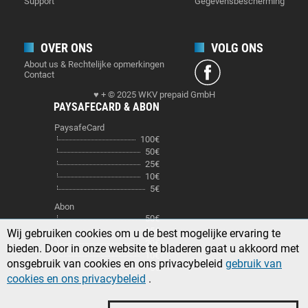
Support
Gegevensbescherming
OVER ONS
VOLG ONS
About us & Rechtelijke opmerkingen
Contact
♥ + © 2025 WKV prepaid GmbH
PAYSAFECARD & ABON
PaysafeCard
100€
50€
25€
10€
5€
Abon
50€
25€
Wij gebruiken cookies om u de best mogelijke ervaring te
20€
bieden. Door in onze website te bladeren gaat u akkoord met
10€
onsgebruik van cookies en ons privacybeleid
gebruik van
5€
cookies en ons privacybeleid
.