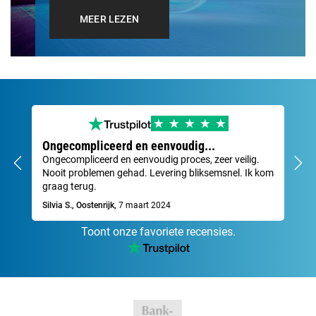
MEER LEZEN
Ongecompliceerd en eenvoudig...
Ze
Ongecompliceerd en eenvoudig proces, zeer veilig.
Sne
Nooit problemen gehad. Levering bliksemsnel. Ik kom
Dav
graag terug.
Silvia S., Oostenrijk,
7 maart 2024
Toont onze favoriete recensies.