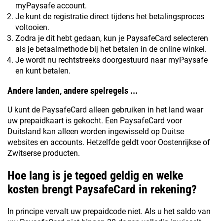
myPaysafe account.
Je kunt de registratie direct tijdens het betalingsproces
voltooien.
Zodra je dit hebt gedaan, kun je PaysafeCard selecteren
als je betaalmethode bij het betalen in de online winkel.
Je wordt nu rechtstreeks doorgestuurd naar myPaysafe
en kunt betalen.
Andere landen, andere spelregels ...
U kunt de PaysafeCard alleen gebruiken in het land waar
uw prepaidkaart is gekocht. Een PaysafeCard voor
Duitsland kan alleen worden ingewisseld op Duitse
websites en accounts. Hetzelfde geldt voor Oostenrijkse of
Zwitserse producten.
Hoe lang is je tegoed geldig en welke
kosten brengt PaysafeCard in rekening?
In principe vervalt uw prepaidcode niet. Als u het saldo van