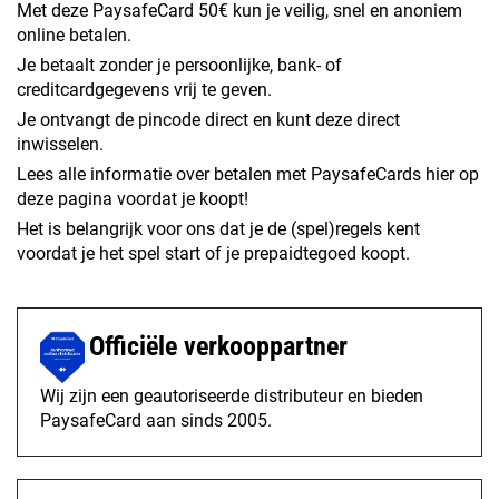
Met deze PaysafeCard 50€ kun je veilig, snel en anoniem
online betalen.
Je betaalt zonder je persoonlijke, bank- of
creditcardgegevens vrij te geven.
Je ontvangt de pincode direct en kunt deze direct
inwisselen.
Lees alle informatie over betalen met PaysafeCards hier op
deze pagina voordat je koopt!
Het is belangrijk voor ons dat je de (spel)regels kent
voordat je het spel start of je prepaidtegoed koopt.
Officiële verkooppartner
Wij zijn een geautoriseerde distributeur en bieden
PaysafeCard aan sinds 2005.