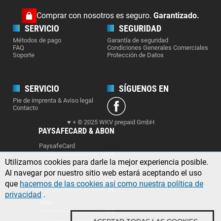
Comprar con nosotros es seguro.
Garantizado.
SERVICIO
SEGURIDAD
Métodos de pago
Garantía de seguridad
FAQ
Condiciones Generales Comerciales
Soporte
Protección de Datos
SERVICIO
SÍGUENOS EN
Pie de imprenta & Aviso legal
Contacto
♥ + © 2025 WKV prepaid GmbH
PAYSAFECARD & ABON
PaysafeCard
100€
Utilizamos cookies para darle la mejor experiencia posible.
50€
Al navegar por nuestro sitio web estará aceptando el uso
25€
10€
que
hacemos de las cookies así como nuestra política de
5€
privacidad
.
Abon
50€
25€