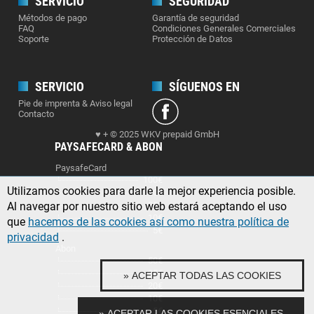
SERVICIO
SEGURIDAD
Métodos de pago
Garantía de seguridad
FAQ
Condiciones Generales Comerciales
Soporte
Protección de Datos
SERVICIO
SÍGUENOS EN
Pie de imprenta & Aviso legal
Contacto
♥ + © 2025 WKV prepaid GmbH
PAYSAFECARD & ABON
PaysafeCard
100€
Utilizamos cookies para darle la mejor experiencia posible.
50€
Al navegar por nuestro sitio web estará aceptando el uso
25€
10€
que
hacemos de las cookies así como nuestra política de
5€
privacidad
.
Abon
50€
25€
» ACEPTAR TODAS LAS COOKIES
20€
10€
5€
» ACEPTAR LAS COOKIES ESENCIALES