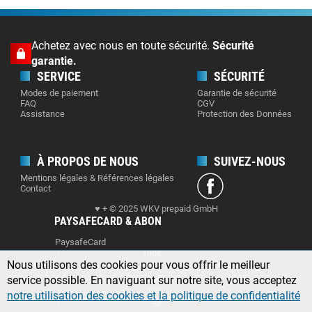
Achetez avec nous en toute sécurité.
Sécurité
garantie.
SERVICE
SÉCURITÉ
Modes de paiement
Garantie de sécurité
FAQ
CGV
Assistance
Protection des Données
À PROPOS DE NOUS
SUIVEZ-NOUS
Mentions légales & Références légales
Contact
♥ + © 2025 WKV prepaid GmbH
PAYSAFECARD & ABON
PaysafeCard
100€
Nous utilisons des cookies pour vous offrir le meilleur
50€
service possible. En naviguant sur notre site, vous acceptez
25€
10€
notre utilisation des cookies et la politique de confidentialité
5€
.