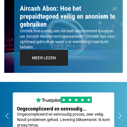
Aircash Abon: Hoe het
prepaidtegoed veilig en anoniem te
gebruiken
Ontdek hoe u veilig een Aircash abonnement koopt en
uw Aircash Mastercard opwaardeert. Ontdek tips voor
optimaal gebruik en waar u er wereldwijd mee kunt
betalen.
MEER LEZEN
Ongecompliceerd en eenvoudig...
Ze
Ongecompliceerd en eenvoudig proces, zeer veilig.
Sne
Nooit problemen gehad. Levering bliksemsnel. Ik kom
Dav
graag terug.