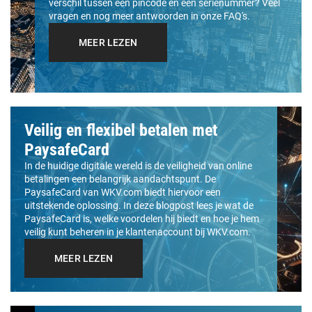
verschil tussen een pincode en een serienummer? Veel
vragen en nog meer antwoorden in onze FAQ's.
MEER LEZEN
Veilig en flexibel betalen met
PaysafeCard
In de huidige digitale wereld is de veiligheid van online
betalingen een belangrijk aandachtspunt. De
PaysafeCard van WKV.com biedt hiervoor een
uitstekende oplossing. In deze blogpost lees je wat de
PaysafeCard is, welke voordelen hij biedt en hoe je hem
veilig kunt beheren in je klantenaccount bij WKV.com.
MEER LEZEN