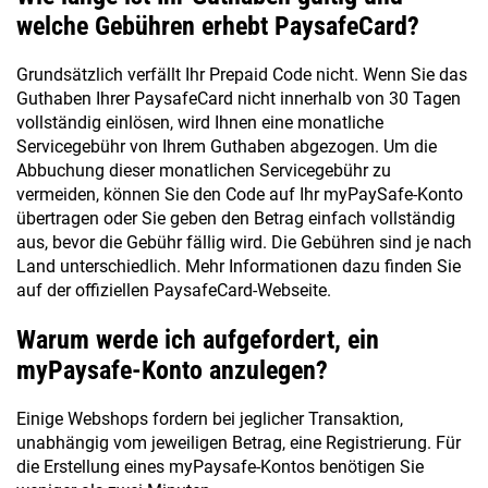
welche Gebühren erhebt PaysafeCard?
Grundsätzlich verfällt Ihr Prepaid Code nicht. Wenn Sie das
Guthaben Ihrer PaysafeCard nicht innerhalb von 30 Tagen
vollständig einlösen, wird Ihnen eine monatliche
Servicegebühr von Ihrem Guthaben abgezogen. Um die
Abbuchung dieser monatlichen Servicegebühr zu
vermeiden, können Sie den Code auf Ihr myPaySafe-Konto
übertragen oder Sie geben den Betrag einfach vollständig
aus, bevor die Gebühr fällig wird. Die Gebühren sind je nach
Land unterschiedlich. Mehr Informationen dazu finden Sie
auf der offiziellen PaysafeCard-Webseite.
Warum werde ich aufgefordert, ein
myPaysafe-Konto anzulegen?
Einige Webshops fordern bei jeglicher Transaktion,
unabhängig vom jeweiligen Betrag, eine Registrierung. Für
die Erstellung eines myPaysafe-Kontos benötigen Sie