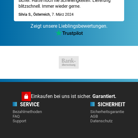
sicher. Hatte noch nie Schwierigkeiten. Lieferung
Za
blitzschnell. Immer wieder gerne.
Dav
Silvia S., Österreich,
7. März 2024
Zeigt unsere Lieblingsbewertungen.
Einkaufen bei uns ist sicher.
Garantiert.
SERVICE
SICHERHEIT
Bezahlmethoden
Sicherheitsgarantie
FAQ
AGB
Support
Datenschutz