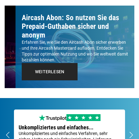
Aircash Abon: So nutzen Sie das
Prepaid-Guthaben sicher und
anonym
Erfahren Sie, wie Sie den Aircash Abon sicher erwerben
und Ihre Aircash Mastercard aufladen. Entdecken Sie
Tipps zur optimalen Nutzung und wo Sie weltweit damit
bezahlen können.
WEITERLESEN
Unkompliziertes und einfaches...
Se
Unkompliziertes und einfaches Verfahren, sehr
Sch