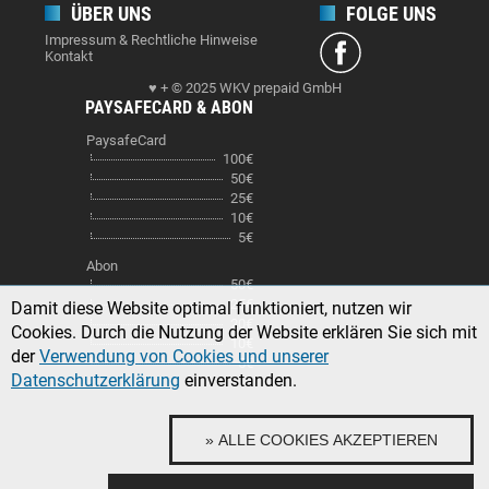
ÜBER UNS
FOLGE UNS
Impressum & Rechtliche Hinweise
Kontakt
♥ + © 2025 WKV prepaid GmbH
PAYSAFECARD & ABON
PaysafeCard
100€
50€
25€
10€
5€
Abon
50€
25€
Damit diese Website optimal funktioniert, nutzen wir
20€
Cookies. Durch die Nutzung der Website erklären Sie sich mit
10€
der
Verwendung von Cookies und unserer
5€
Datenschutzerklärung
einverstanden.
» ALLE COOKIES AKZEPTIEREN