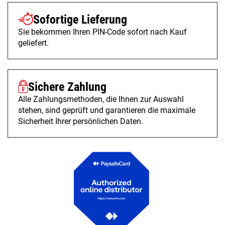
Sofortige Lieferung
Sie bekommen Ihren PIN-Code sofort nach Kauf
geliefert.
Sichere Zahlung
Alle Zahlungsmethoden, die Ihnen zur Auswahl
stehen, sind geprüft und garantieren die maximale
Sicherheit Ihrer persönlichen Daten.