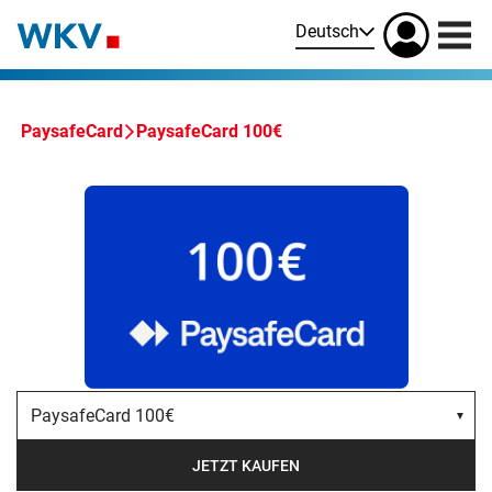
Deutsch
PaysafeCard
PaysafeCard 100€
PaysafeCard 100€
JETZT KAUFEN