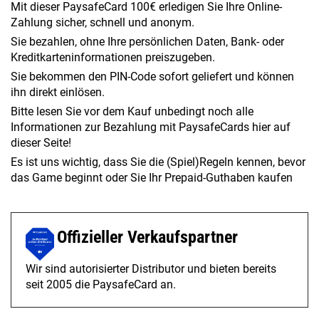
Mit dieser PaysafeCard 100€ erledigen Sie Ihre Online-
Zahlung sicher, schnell und anonym.
Sie bezahlen, ohne Ihre persönlichen Daten, Bank- oder
Kreditkarteninformationen preiszugeben.
Sie bekommen den PIN-Code sofort geliefert und können
ihn direkt einlösen.
Bitte lesen Sie vor dem Kauf unbedingt noch alle
Informationen zur Bezahlung mit PaysafeCards hier auf
dieser Seite!
Es ist uns wichtig, dass Sie die (Spiel)Regeln kennen, bevor
das Game beginnt oder Sie Ihr Prepaid-Guthaben kaufen
Offizieller Verkaufspartner
Wir sind autorisierter Distributor und bieten bereits
seit 2005 die PaysafeCard an.