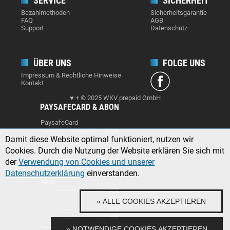
SERVICE
SICHERHEIT
Bezahlmethoden
Sicherheitsgarantie
FAQ
AGB
Support
Datenschutz
ÜBER UNS
FOLGE UNS
Impressum & Rechtliche Hinweise
Kontakt
♥ + © 2025 WKV prepaid GmbH
PAYSAFECARD & ABON
PaysafeCard
100€
Damit diese Website optimal funktioniert, nutzen wir
50€
Cookies. Durch die Nutzung der Website erklären Sie sich mit
25€
10€
der
Verwendung von Cookies und unserer
5€
Datenschutzerklärung
einverstanden.
Abon
50€
25€
» ALLE COOKIES AKZEPTIEREN
20€
10€
5€
» NOTWENDIGE COOKIES AKZEPTIEREN