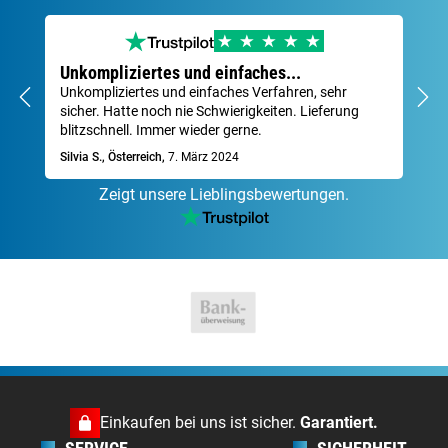
Unkompliziertes und einfaches...
Se
Unkompliziertes und einfaches Verfahren, sehr
Sch
sicher. Hatte noch nie Schwierigkeiten. Lieferung
Za
blitzschnell. Immer wieder gerne.
Dav
Silvia S., Österreich,
7. März 2024
Zeigt unsere Lieblingsbewertungen.
Einkaufen bei uns ist sicher.
Garantiert.