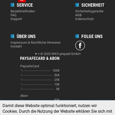
SERVICE
SICHERHEIT
Bezahlmethoden
Sicherheitsgarantie
FAQ
AGB
Support
Datenschutz
ÜBER UNS
FOLGE UNS
Impressum & Rechtliche Hinweise
Kontakt
♥ + © 2025 WKV prepaid GmbH
PAYSAFECARD & ABON
PaysafeCard
100€
50€
25€
10€
5€
Abon
50€
25€
Damit diese Website optimal funktioniert, nutzen wir
20€
Cookies. Durch die Nutzung der Website erklären Sie sich mit
10€