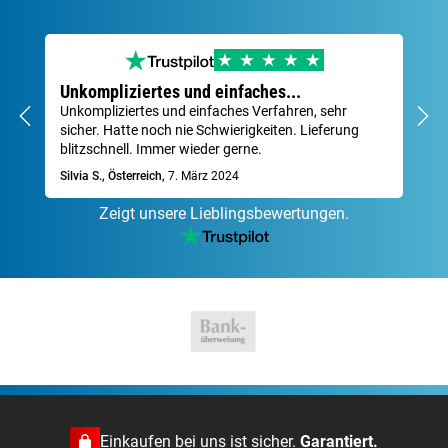
Unkompliziertes und einfaches...
Se
Unkompliziertes und einfaches Verfahren, sehr
Sch
sicher. Hatte noch nie Schwierigkeiten. Lieferung
Za
blitzschnell. Immer wieder gerne.
Dav
Silvia S., Österreich,
7. März 2024
Zeigt unsere Lieblingsbewertungen.
Einkaufen bei uns ist sicher.
Garantiert.