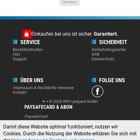
Einkaufen bei uns ist sicher.
Garantiert.
SERVICE
SICHERHEIT
Bezahlmethoden
Sicherheitsgarantie
FAQ
AGB
Support
Datenschutz
ÜBER UNS
FOLGE UNS
Impressum & Rechtliche Hinweise
Kontakt
♥ + © 2025 WKV prepaid GmbH
PAYSAFECARD & ABON
PaysafeCard
100€
Damit diese Website optimal funktioniert, nutzen wir
50€
Cookies. Durch die Nutzung der Website erklären Sie sich mit
25€
10€