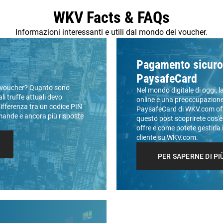
WKV Facts & FAQs
Informazioni interessanti e utili dal mondo dei voucher.
Pagamento sicuro 
PaysafeCard
o voucher? Quanto sono
Nel mondo digitale di oggi, 
li truffe attuali devo
online è una preoccupazion
differenza tra un codice PIN
PaysafeCard di WKV.com offr
mande e ancora più risposte
questo post scoprirete cos'è
offre e come potete gestirla
cliente su WKV.com.
PER SAPERNE DI PI