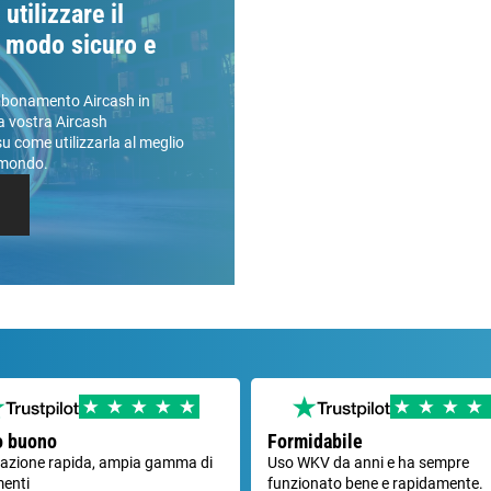
tilizzare il
n modo sicuro e
bbonamento Aircash in
a vostra Aircash
su come utilizzarla al meglio
l mondo.
o buono
Formidabile
razione rapida, ampia gamma di
Uso WKV da anni e ha sempre
enti
funzionato bene e rapidamente.