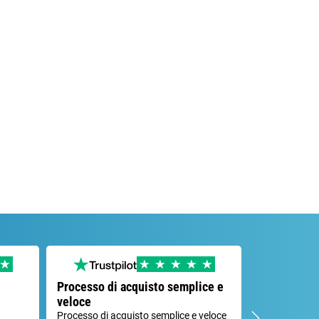
Processo di acquisto semplice e
Soluzione d
veloce
Ho avuto un p
il servizio cli
Processo di acquisto semplice e veloce