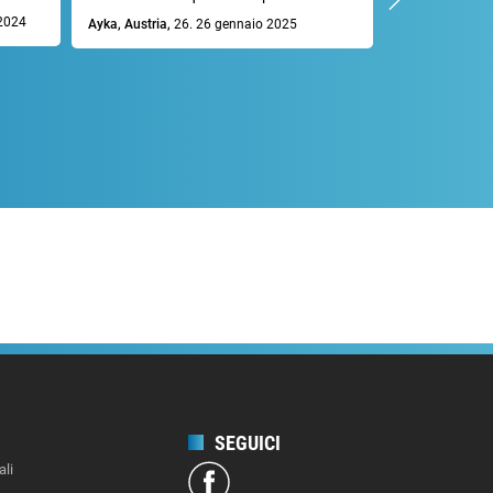
molto profess
2024
Ayka, Austria,
26. 26 gennaio 2025
Mike R., Germa
SEGUICI
ali