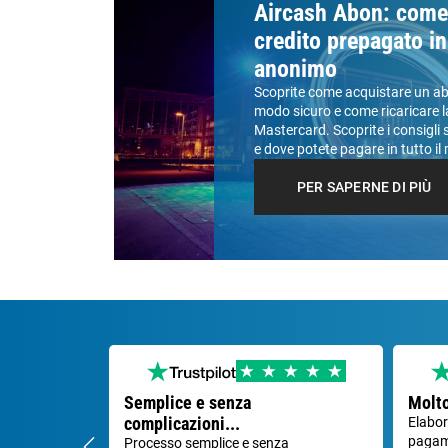
Aircash Abon: come u
credito prepagato i
anonimo
Scoprite come acquistare un a
modo sicuro e come ricaricare l
Mastercard. Scoprite i consigli 
e dove potete pagare in tutto i
PER SAPERNE DI PIÙ
Semplice e senza
Molt
complicazioni...
Elabo
pagam
Processo semplice e senza