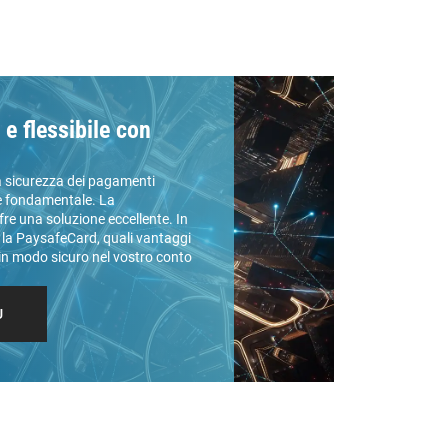
e flessibile con
la sicurezza dei pagamenti
e fondamentale. La
e una soluzione eccellente. In
 la PaysafeCard, quali vantaggi
 in modo sicuro nel vostro conto
Ù