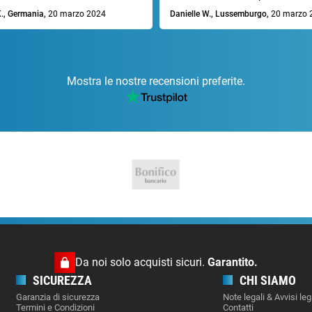
K., Germania,
20 marzo 2024
Danielle W., Lussemburgo,
20 marzo 
Mostra le nostre recensioni preferite.
Da noi solo acquisti sicuri.
Garantito.
SICUREZZA
CHI SIAMO
Garanzia di sicurezza
Note legali & Avvisi leg
Termini e Condizioni
Contatti