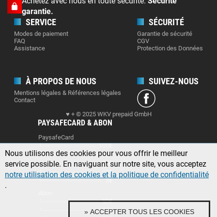
Achetez avec nous en toute sécurité.
Sécurité
garantie.
SERVICE
SÉCURITÉ
Modes de paiement
Garantie de sécurité
FAQ
CGV
Assistance
Protection des Données
À PROPOS DE NOUS
SUIVEZ-NOUS
Mentions légales & Références légales
Contact
♥ + © 2025 WKV prepaid GmbH
PAYSAFECARD & ABON
PaysafeCard
100€
Nous utilisons des cookies pour vous offrir le meilleur
50€
service possible. En naviguant sur notre site, vous acceptez
25€
10€
notre utilisation des cookies et la politique de confidentialité
5€
.
Abon
50€
25€
» ACCEPTER TOUS LES COOKIES