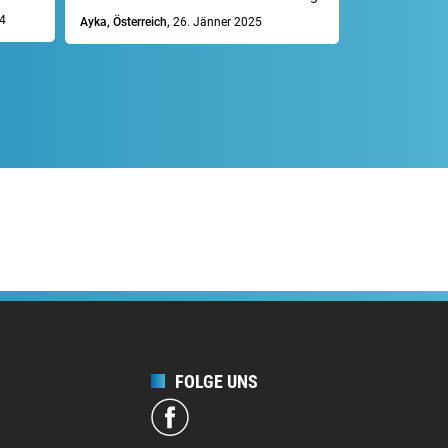
sehr professio
4
Ayka, Österreich,
26. Jänner 2025
Mike R., Deuts
FOLGE UNS
e