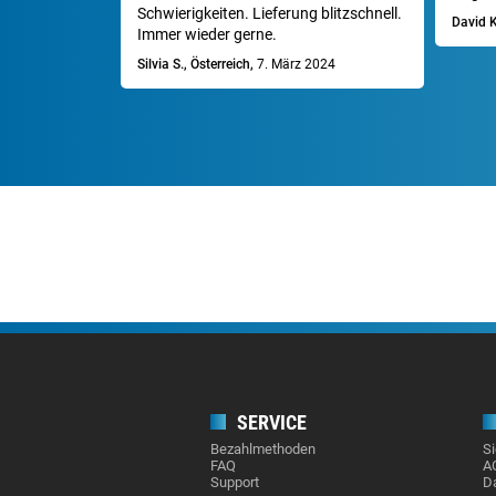
Schwierigkeiten. Lieferung blitzschnell.
David K
Immer wieder gerne.
Silvia S., Österreich,
7. März 2024
SERVICE
Bezahlmethoden
Si
FAQ
A
Support
D