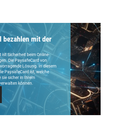
l bezahlen mit der
t ist Sicherheit beim Online-
egen. Die PaysafeCard von
ervorragende Lösung. In diesem
die PaysafeCard ist, welche
e sie sicher in Ihrem
erwalten können.