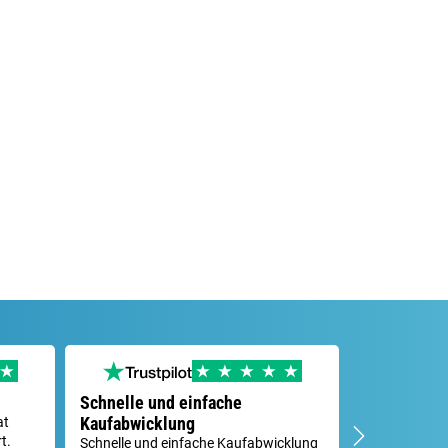
Schnelle und einfache
Problemlös
Kaufabwicklung
at
Hatte ein kle
t.
und durch de
Schnelle und einfache Kaufabwicklung