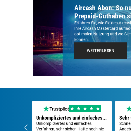
Aircash Abon: So nu
Prepaid-Guthaben s
Erfahren Sie, wie Sie den Airc
Ihre Aircash Mastercard auflad
optimalen Nutzung und wo Sie 
können.
WEITERLESEN
Unkompliziertes und einfaches...
Sehr 
Unkompliziertes und einfaches
Schnel
Verfahren, sehr sicher. Hatte noch nie
Angeb