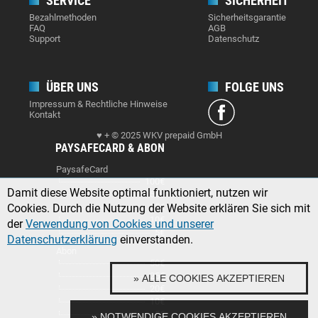
SERVICE
SICHERHEIT
Bezahlmethoden
Sicherheitsgarantie
FAQ
AGB
Support
Datenschutz
ÜBER UNS
FOLGE UNS
Impressum & Rechtliche Hinweise
Kontakt
♥ + © 2025 WKV prepaid GmbH
PAYSAFECARD & ABON
PaysafeCard
100€
Damit diese Website optimal funktioniert, nutzen wir
50€
Cookies. Durch die Nutzung der Website erklären Sie sich mit
25€
10€
der
Verwendung von Cookies und unserer
5€
Datenschutzerklärung
einverstanden.
Abon
50€
25€
» ALLE COOKIES AKZEPTIEREN
20€
10€
5€
» NOTWENDIGE COOKIES AKZEPTIEREN