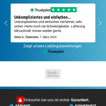
Unkompliziertes und einfaches...
Se
Unkompliziertes und einfaches Verfahren, sehr
Sch
sicher. Hatte noch nie Schwierigkeiten. Lieferung
Za
blitzschnell. Immer wieder gerne.
Dav
Silvia S., Österreich,
7. März 2024
Zeigt unsere Lieblingsbewertungen.
Einkaufen bei uns ist sicher.
Garantiert.