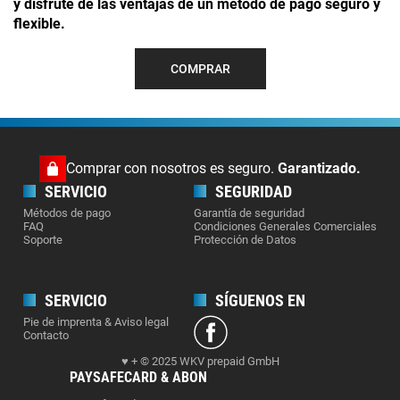
y disfrute de las ventajas de un método de pago seguro y
flexible.
COMPRAR
Comprar con nosotros es seguro.
Garantizado.
SERVICIO
SEGURIDAD
Métodos de pago
Garantía de seguridad
FAQ
Condiciones Generales Comerciales
Soporte
Protección de Datos
SERVICIO
SÍGUENOS EN
Pie de imprenta & Aviso legal
Contacto
♥ + © 2025 WKV prepaid GmbH
PAYSAFECARD & ABON