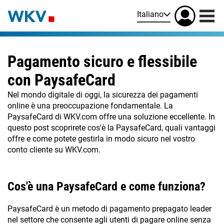
Italiano
Pagamento sicuro e flessibile
con PaysafeCard
Nel mondo digitale di oggi, la sicurezza dei pagamenti
online è una preoccupazione fondamentale. La
PaysafeCard di WKV.com offre una soluzione eccellente. In
questo post scoprirete cos'è la PaysafeCard, quali vantaggi
offre e come potete gestirla in modo sicuro nel vostro
conto cliente su WKV.com.
Cos'è una PaysafeCard e come funziona?
PaysafeCard è un metodo di pagamento prepagato leader
nel settore che consente agli utenti di pagare online senza