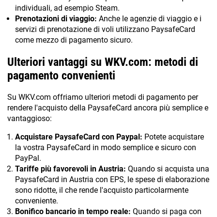
individuali, ad esempio Steam.
Prenotazioni di viaggio:
Anche le agenzie di viaggio e i
servizi di prenotazione di voli utilizzano PaysafeCard
come mezzo di pagamento sicuro.
Ulteriori vantaggi su WKV.com: metodi di
pagamento convenienti
Su WKV.com offriamo ulteriori metodi di pagamento per
rendere l'acquisto della PaysafeCard ancora più semplice e
vantaggioso:
Acquistare PaysafeCard con Paypal:
Potete acquistare
la vostra PaysafeCard in modo semplice e sicuro con
PayPal.
Tariffe più favorevoli in Austria:
Quando si acquista una
PaysafeCard in Austria con EPS, le spese di elaborazione
sono ridotte, il che rende l'acquisto particolarmente
conveniente.
Bonifico bancario in tempo reale:
Quando si paga con