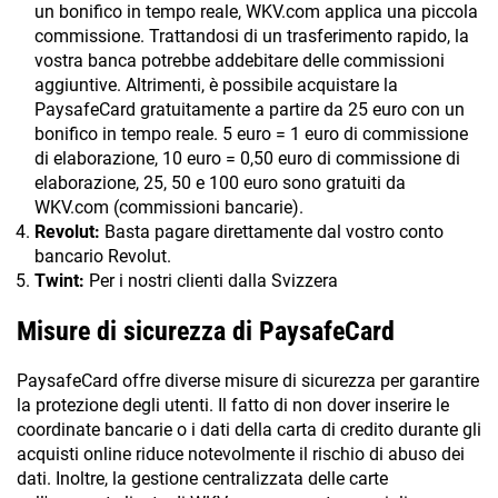
un bonifico in tempo reale, WKV.com applica una piccola
commissione. Trattandosi di un trasferimento rapido, la
vostra banca potrebbe addebitare delle commissioni
aggiuntive. Altrimenti, è possibile acquistare la
PaysafeCard gratuitamente a partire da 25 euro con un
bonifico in tempo reale. 5 euro = 1 euro di commissione
di elaborazione, 10 euro = 0,50 euro di commissione di
elaborazione, 25, 50 e 100 euro sono gratuiti da
WKV.com (commissioni bancarie).
Revolut:
Basta pagare direttamente dal vostro conto
bancario Revolut.
Twint:
Per i nostri clienti dalla Svizzera
Misure di sicurezza di PaysafeCard
PaysafeCard offre diverse misure di sicurezza per garantire
la protezione degli utenti. Il fatto di non dover inserire le
coordinate bancarie o i dati della carta di credito durante gli
acquisti online riduce notevolmente il rischio di abuso dei
dati. Inoltre, la gestione centralizzata delle carte