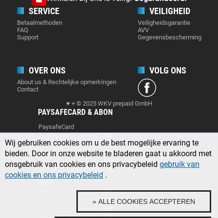
SERVICE
VEILIGHEID
Betaalmethoden
Veiligheidsgarantie
FAQ
AVV
Support
Gegevensbescherming
OVER ONS
VOLG ONS
About us & Rechtelijke opmerkingen
Contact
♥ + © 2025 WKV prepaid GmbH
PAYSAFECARD & ABON
PaysafeCard
100€
Wij gebruiken cookies om u de best mogelijke ervaring te
50€
bieden. Door in onze website te bladeren gaat u akkoord met
25€
10€
onsgebruik van cookies en ons privacybeleid
gebruik van
5€
cookies en ons privacybeleid
.
Abon
50€
25€
» ALLE COOKIES ACCEPTEREN
20€
10€