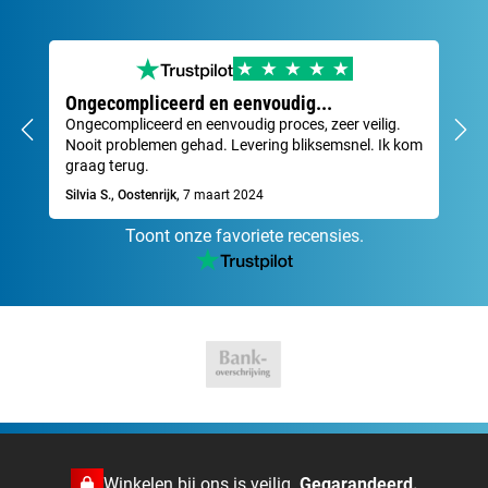
Ongecompliceerd en eenvoudig...
Ze
Ongecompliceerd en eenvoudig proces, zeer veilig.
Sne
Nooit problemen gehad. Levering bliksemsnel. Ik kom
Dav
graag terug.
Silvia S., Oostenrijk,
7 maart 2024
Toont onze favoriete recensies.
Winkelen bij ons is veilig.
Gegarandeerd.