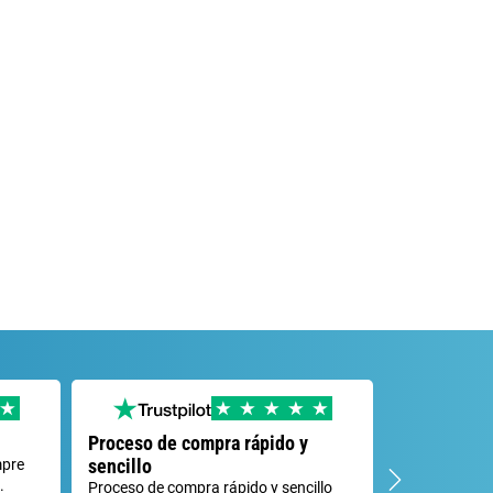
Proceso de compra rápido y
Solución de
sencillo
mpre
Tuve un peque
.
servicio de at
Proceso de compra rápido y sencillo