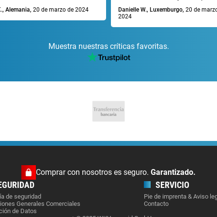
., Alemania,
20 de marzo de 2024
Danielle W., Luxemburgo,
20 de marz
2024
Muestra nuestras críticas favoritas.
Comprar con nosotros es seguro.
Garantizado.
EGURIDAD
SERVICIO
ía de seguridad
Pie de imprenta & Aviso le
iones Generales Comerciales
Contacto
ción de Datos