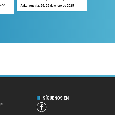
con mucha pro
o de
Ayka, Austria,
26. 26 de enero de 2025
Mike R., Alema
SÍGUENOS EN
gal