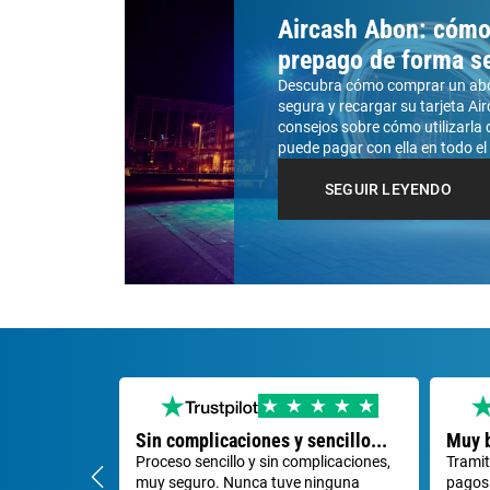
Aircash Abon: cómo u
prepago de forma s
Descubra cómo comprar un abo
segura y recargar su tarjeta A
consejos sobre cómo utilizarla
puede pagar con ella en todo e
SEGUIR LEYENDO
Sin complicaciones y sencillo...
Muy 
Proceso sencillo y sin complicaciones,
Tramit
muy seguro. Nunca tuve ninguna
pagos