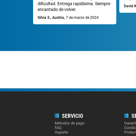
dificultad. Entrega rapidísima. Siempre
David K
encantado de volver.
Silvia S., Austria,
7 de marzo de 2024
SERVICIO
S
Métodos de pago
Garant
FAQ
Condic
Soporte
Protec