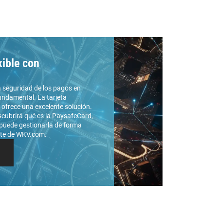
xible con
la seguridad de los pagos en
undamental. La tarjeta
ofrece una excelente solución.
scubrirá qué es la PaysafeCard,
 puede gestionarla de forma
nte de WKV.com.