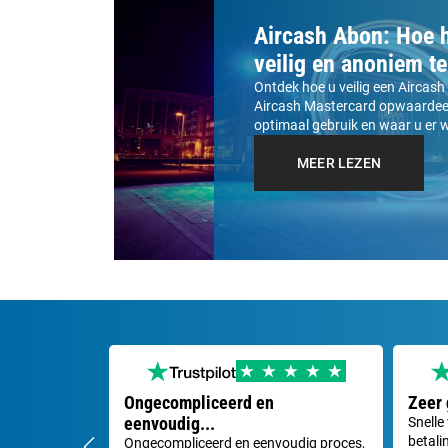
Aircash Abon: Hoe 
veilig en anoniem t
Ontdek hoe u veilig een Airca
Aircash Mastercard opwaardeer
optimaal gebruik en waar u er 
MEER LEZEN
Ongecompliceerd en
Zeer
eenvoudig...
Snelle
betali
Ongecompliceerd en eenvoudig proces,