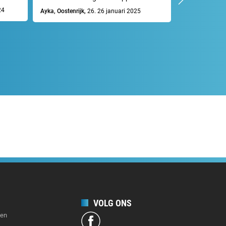
professioneel
24
Ayka, Oostenrijk,
26. 26 januari 2025
Mike R., Duitsl
VOLG ONS
gen