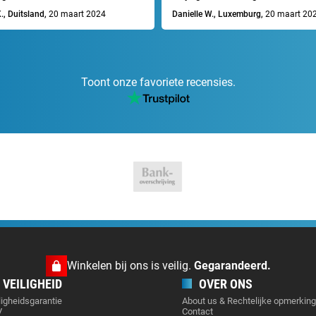
., Duitsland,
20 maart 2024
Danielle W., Luxemburg,
20 maart 20
Toont onze favoriete recensies.
Winkelen bij ons is veilig.
Gegarandeerd.
VEILIGHEID
OVER ONS
ligheidsgarantie
About us & Rechtelijke opmerkin
V
Contact