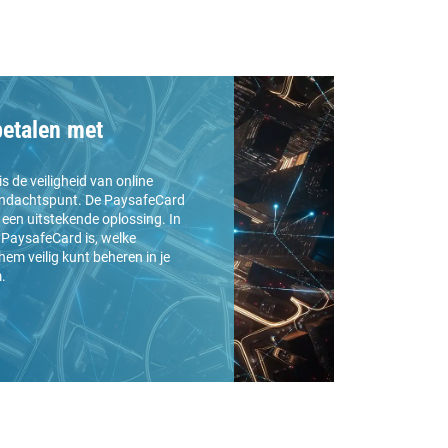
 betalen met
is de veiligheid van online
aandachtspunt. De PaysafeCard
een uitstekende oplossing. In
 PaysafeCard is, welke
 hem veilig kunt beheren in je
.