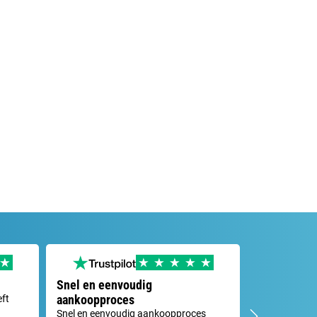
Snel en eenvoudig
Probleemop
aankoopproces
eft
Ik had een kl
de klantenserv
Snel en eenvoudig aankoopproces