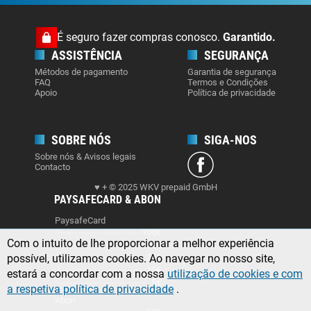
É seguro fazer compras conosco.
Garantido.
ASSISTÊNCIA
SEGURANÇA
Métodos de pagamento
Garantia de segurança
FAQ
Termos e Condições
Apoio
Política de privacidade
SOBRE NÓS
SIGA-NOS
Sobre nós & Avisos legais
Contacto
♥ + © 2025 WKV prepaid GmbH
PAYSAFECARD & ABON
PaysafeCard
100€
Com o intuito de lhe proporcionar a melhor experiência
50€
possível, utilizamos cookies. Ao navegar no nosso site,
25€
10€
estará a concordar com a nossa
utilização de cookies e com
5€
a respetiva política de privacidade
.
Abon